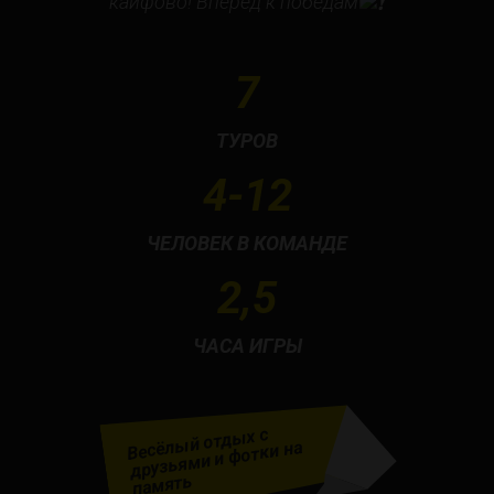
кайфово! Вперёд к победам
7
ТУРОВ
4-12
ЧЕЛОВЕК В КОМАНДЕ
2,5
ЧАСА ИГРЫ
Весёлый отдых с
друзьями и фотки на
память