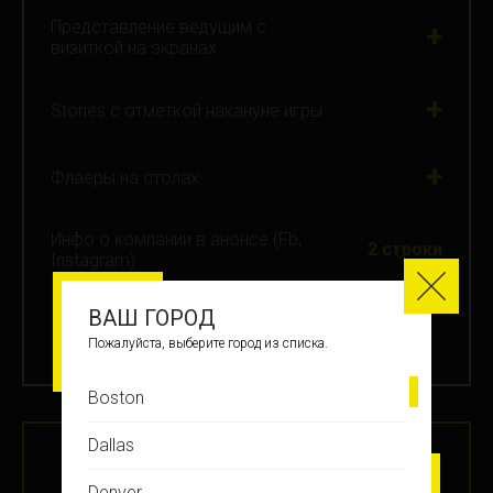
Представление ведущим с
+
визиткой на экранах
+
Stories с отметкой накануне игры
+
Флаеры на столах
Инфо о компании в анонсе (Fb,
2 строки
Instagram)
ВАШ ГОРОД
от $380/мес
Пожалуйста, выберите город из списка.
Boston
Dallas
PLATINUM
Denver