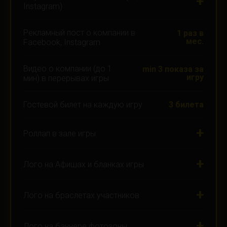
+
Instagram)
Рекламный пост о компании в
1 раз в
мес.
Facebook, Instagram
Видео о компании (до 1
min 3 показа за
игру
мин) в перерывах игры
3 билета
Гостевой билет на каждую игру
+
Роллап в зале игры
+
Лого на Афишах и бланках игры
+
Лого на браслетах участников
+
Лого на баннере фотозоны