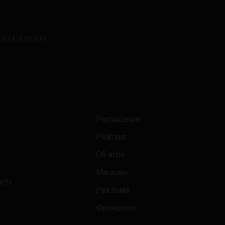
New Jersey
New York
НО БАЛЛОВ
Orlando
Ottawa
Toronto
Не нашли свой город?
Расписание
Рейтинг
Об игре
Магазин
om
Реклама
Франшиза