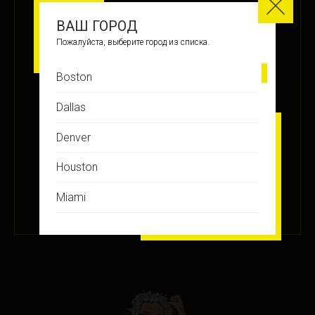
МЕСТО
ВАШ ГОРОД
16
Пожалуйста, выберите город из списка.
Boston
ЗАРАБОТАНО БАЛЛОВ
Dallas
+27
Denver
Houston
ПОДРОБНЕЕ
Miami
29 ЯНВ 2025
Montreal
New Jersey
New York