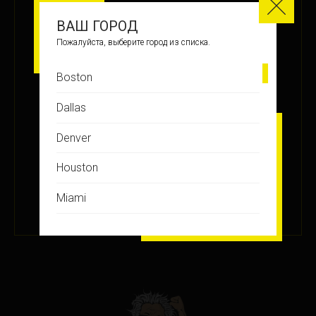
МЕСТО
ВАШ ГОРОД
17
Пожалуйста, выберите город из списка.
Boston
ЗАРАБОТАНО БАЛЛОВ
Dallas
+25
Denver
Houston
ПОДРОБНЕЕ
Miami
26 ОКТ 2022
Montreal
New Jersey
New York