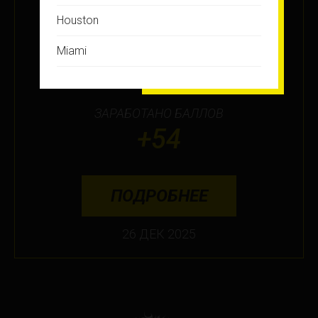
EDITION
Houston
МЕСТО
Miami
7
Montreal
New Jersey
ЗАРАБОТАНО БАЛЛОВ
+54
New York
Orlando
ПОДРОБНЕЕ
Ottawa
Toronto
26 ДЕК 2025
Не нашли свой город?