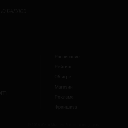
New York
НО БАЛЛОВ
Orlando
Ottawa
Toronto
Расписание
Не нашли свой город?
Рейтинг
Об игре
Магазин
om
Реклама
Франшиза
© 2026 «Сила Мысли». Все права защищены.