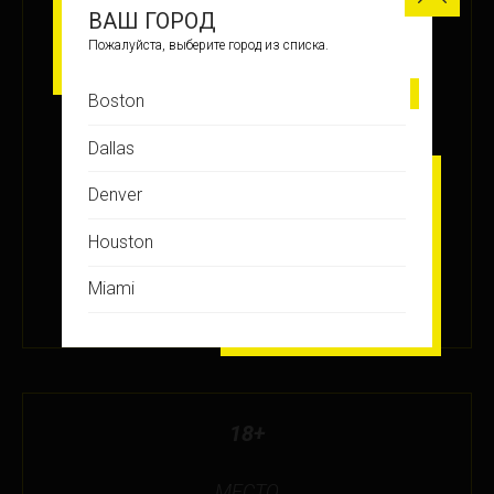
МЕСТО
ВАШ ГОРОД
16
Пожалуйста, выберите город из списка.
Boston
ЗАРАБОТАНО БАЛЛОВ
Dallas
+25
Denver
Houston
ПОДРОБНЕЕ
Miami
30 МАР 2023
Montreal
New Jersey
New York
18+
Orlando
МЕСТО