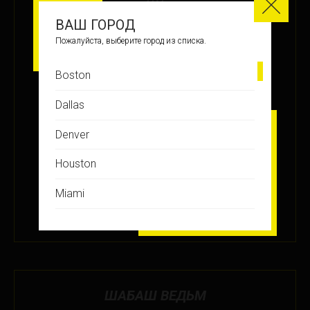
ВАШ ГОРОД
МЕСТО
Пожалуйста, выберите город из списка.
12
Boston
ЗАРАБОТАНО БАЛЛОВ
Dallas
+9.5
Denver
Houston
ПОДРОБНЕЕ
Miami
2 МАЯ 2019
Montreal
New Jersey
New York
ШАБАШ ВЕДЬМ