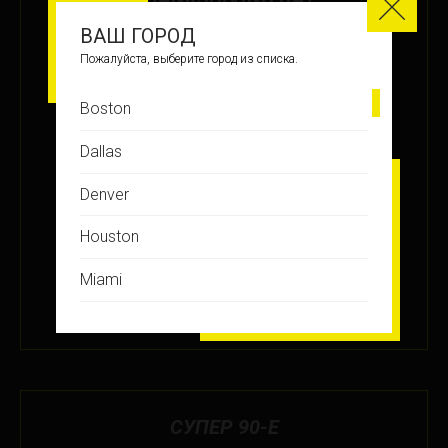
ВАШ ГОРОД
МЕСТО
Пожалуйста, выберите город из списка.
14
Boston
ЗАРАБОТАНО БАЛЛОВ
Dallas
+37
Denver
Houston
ПОДРОБНЕЕ
Miami
29 НОЯ 2019
Montreal
New Jersey
New York
СУПЕР 90-Е