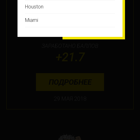
Houston
МЕСТО
Miami
13
Montreal
ЗАРАБОТАНО БАЛЛОВ
New Jersey
+21.7
New York
Orlando
ПОДРОБНЕЕ
Ottawa
29 МАЯ 2018
Toronto
Не нашли свой город?