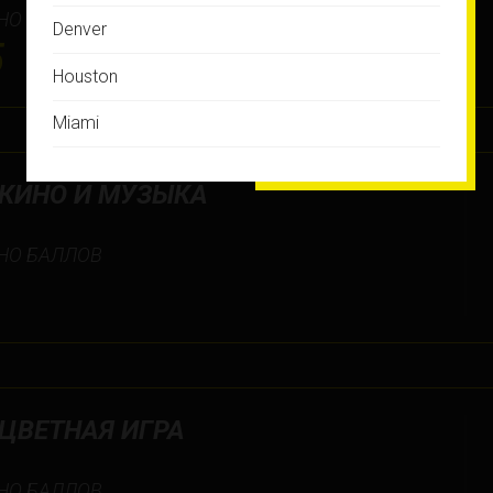
НО БАЛЛОВ
Denver
5
Houston
Miami
Montreal
_КИНО И МУЗЫКА
New Jersey
НО БАЛЛОВ
New York
Orlando
Ottawa
Toronto
ЦВЕТНАЯ ИГРА
Не нашли свой город?
НО БАЛЛОВ