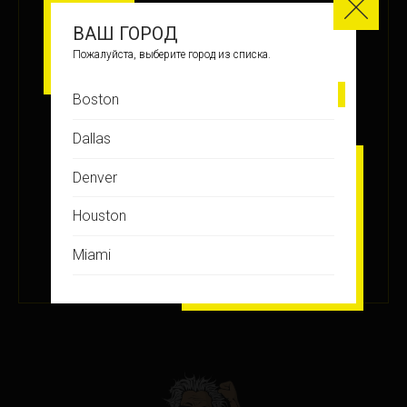
МЕСТО
ВАШ ГОРОД
8
Пожалуйста, выберите город из списка.
Boston
ЗАРАБОТАНО БАЛЛОВ
Dallas
+36
Denver
Houston
ПОДРОБНЕЕ
Miami
24 СЕН 2020
Montreal
New Jersey
New York