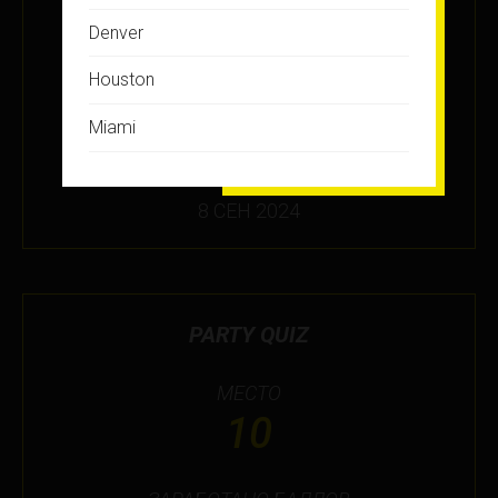
ЗАРАБОТАНО БАЛЛОВ
Denver
+27
Houston
Miami
ПОДРОБНЕЕ
Montreal
8 СЕН 2024
New Jersey
New York
Orlando
PARTY QUIZ
Ottawa
МЕСТО
Toronto
10
Не нашли свой город?