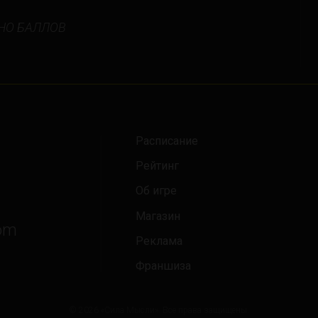
New York
НО БАЛЛОВ
Orlando
Ottawa
Toronto
Расписание
Не нашли свой город?
Рейтинг
Об игре
Магазин
om
Реклама
Франшиза
© 2026 «Сила Мысли». Все права защищены.