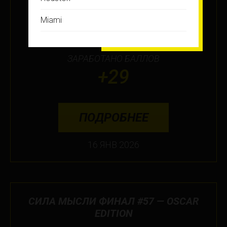
МЕСТО
Miami
12
Montreal
ЗАРАБОТАНО БАЛЛОВ
New Jersey
+29
New York
Orlando
ПОДРОБНЕЕ
Ottawa
16 ЯНВ 2026
Toronto
Не нашли свой город?
СИЛА МЫСЛИ ФИНАЛ #57 — OSCAR
EDITION