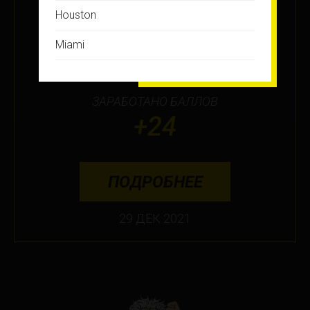
Houston
МЕСТО
Miami
15
Montreal
ЗАРАБОТАНО БАЛЛОВ
New Jersey
+24
New York
Orlando
ПОДРОБНЕЕ
Ottawa
29 ДЕК 2021
Toronto
Не нашли свой город?