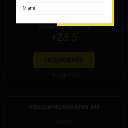
7
Miami
Montreal
ЗАРАБОТАНО БАЛЛОВ
New Jersey
+28.5
New York
Orlando
ПОДРОБНЕЕ
Ottawa
14 НОЯ 2023
Toronto
Не нашли свой город?
КЛАССИЧЕСКАЯ ИГРА #48
МЕСТО