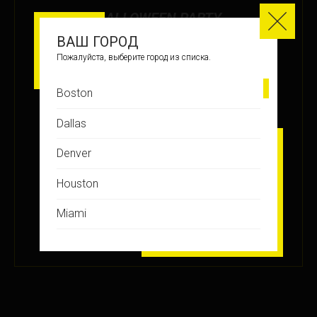
HALLOWEEN PARTY
ВАШ ГОРОД
МЕСТО
Пожалуйста, выберите город из списка.
3
Boston
ЗАРАБОТАНО БАЛЛОВ
Dallas
+47.5
Denver
Houston
ПОДРОБНЕЕ
Miami
28 ОКТ 2023
Montreal
New Jersey
New York