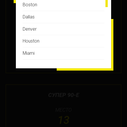
Boston
ЗАРАБОТАНО БАЛЛОВ
Dallas
+40.5
Denver
Houston
ПОДРОБНЕЕ
Miami
29 НОЯ 2019
Montreal
New Jersey
New York
СУПЕР 90-Е
Orlando
МЕСТО
Ottawa
13
Toronto