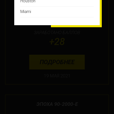
Houston
МЕСТО
Miami
23
Montreal
ЗАРАБОТАНО БАЛЛОВ
New Jersey
+28
New York
Orlando
ПОДРОБНЕЕ
Ottawa
19 МАЯ 2021
Toronto
Не нашли свой город?
ЭПОХА 90-2000-Е