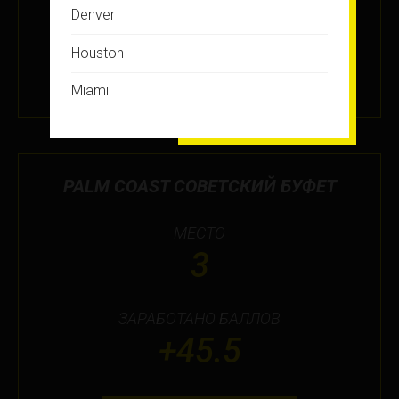
Denver
ПОДРОБНЕЕ
Houston
11 ИЮЛ 2024
Miami
Montreal
New Jersey
PALM COAST СОВЕТСКИЙ БУФЕТ
New York
МЕСТО
Orlando
3
Ottawa
ЗАРАБОТАНО БАЛЛОВ
Toronto
+45.5
Не нашли свой город?