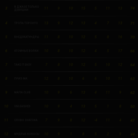
New Jersey
В ДЖАЗЕ ТОЛЬКО
74
3
11
9
10
15
5
11
13
ДЕВУШКИ
New York
71
4
13
9
12
13
4
7
13
ТРОПА ТОРОНТО
Orlando
70
5
11
8
10
12
5
8
16
ВНЕДРАХТУНДРЫ
Ottawa
66
6
10
8
10
12
4
5
17
АТОМНЫЕ ВОЛКИ
Toronto
64
7
7
8
10
12
5
10
12
TAKE IT EASY
Не нашли свой город?
63
8
12
8
10
6
6
10
11
ПРИЗ-МА
62
9
10
9
6
13
4
11
9
MAFIA CLUB
50
10
10
9
4
13
5
1
8
UNLEASHED
47
11
7
9
8
12
-4
11
4
СЛОВО ЗНАТОКА
44
12
10
9
1
8
5
2
9
МУДРЫЕ КОКОСЫ