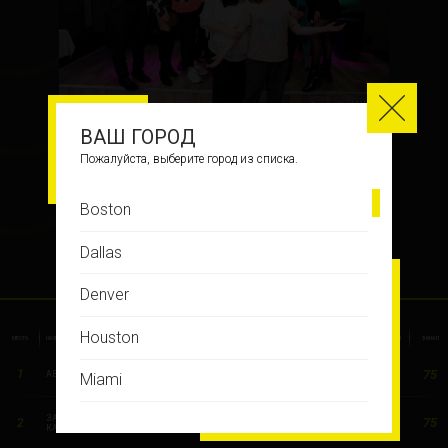
3
ВАШ ГОРОД
Пожалуйста, выберите город из списка.
В ДЖАЗЕ ТОЛЬКО ДЕВУШКИ
Boston
Dallas
РЕЗУЛЬТАТЫ ИГРЫ
Denver
Houston
ИЗ-ПОД
МЕСТО
НАЗВАНИЕ КОМАНДЫ
РАЗМИНКА
ВИЗУАЛ
В ТОЧКУ
СУПЕРБЛИЦ
МЕДИА
АУКЦИОН
ФИНАЛ
ПАРТЫ
75
1
11
11
9
16
6
10
12
АВТОРИТЕТЫ
Miami
ЗАЖИГАТЕЛЬНЫЕ
Montreal
75
2
11
7
10
16
12
7
12
КАТУШКИ