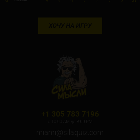
21
12
4
4
-1
3
1
5
5
ЭВРИКА!
ХОЧУ НА ИГРУ
+1 305 783 7196
с 10:00 АМ до 8:00 PM
miami@silaquiz.com