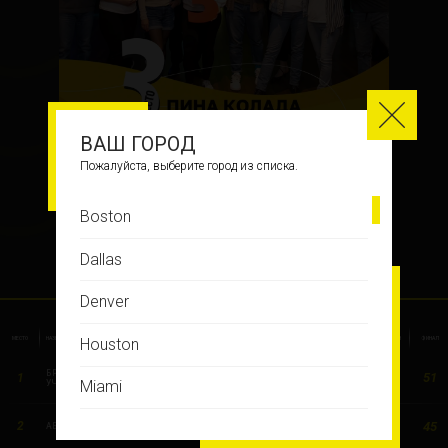
3
ВАШ ГОРОД
Пожалуйста, выберите город из списка.
ПИНА КОЛАДА
Boston
Dallas
РЕЗУЛЬТАТЫ ИГРЫ
Denver
ИЗ-ПОД
МЕСТО
НАЗВАНИЕ КОМАНДЫ
РАЗМИНКА
ВИЗУАЛЬНЫЙ
В ТОЧКУ
ГОЛОВОЛОМКА
МЕДИА
АУКЦИОН
ФИНАЛ
Houston
ПАРТЫ
БРИТАНСКИЕ
51
1
7
6
5
5
6
7
15
Miami
УЧЁНЫЕ
45
2
7
8
2
5
6
5
12
Montreal
АБВГДЕЙКА