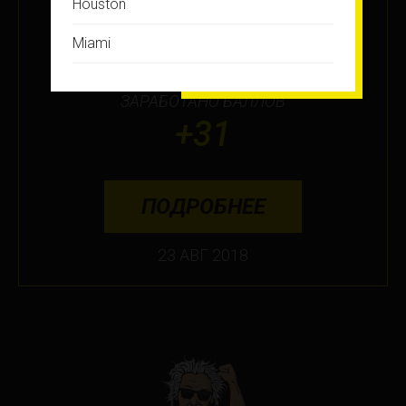
Houston
МЕСТО
5
Miami
Montreal
ЗАРАБОТАНО БАЛЛОВ
New Jersey
+31
New York
Orlando
ПОДРОБНЕЕ
Ottawa
23 АВГ 2018
Toronto
Не нашли свой город?