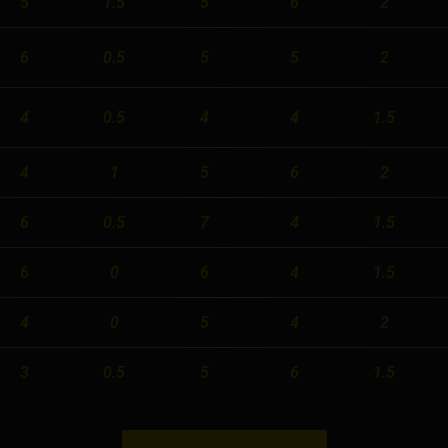
5
1.5
5
6
2
Orlando
6
0.5
5
5
2
Ottawa
4
0.5
4
4
1.5
Toronto
Не нашли свой город?
4
1
5
6
2
6
0.5
7
4
1.5
6
0
6
4
1.5
4
0
5
4
2
3
0.5
5
6
1.5