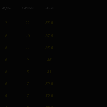
МЕДИА
АУКЦИОН
ФИНАЛ
38.5
7
11
37.5
6
10
35.5
6
11
35
6
9
31
5
8
30.5
6
7
30.5
6
7