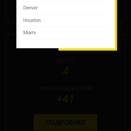
Denver
5 ДЕК 2024
Houston
Miami
ЛЯЛЯФА 100% MUSIC
Montreal
New Jersey
МЕСТО
4
New York
Orlando
ЗАРАБОТАНО БАЛЛОВ
Ottawa
+41
Toronto
Не нашли свой город?
ПОДРОБНЕЕ