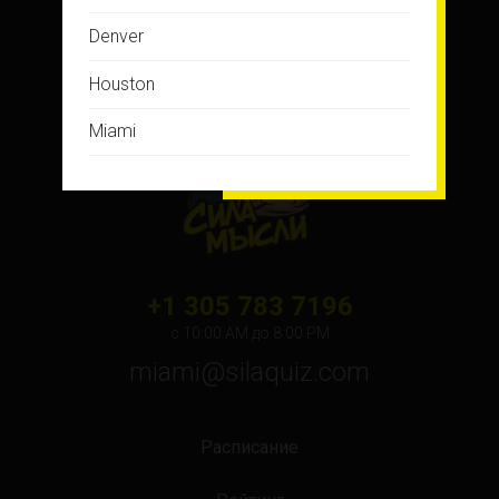
Denver
Houston
Miami
Montreal
New Jersey
New York
+1 305 783 7196
Orlando
с 10:00 АМ до 8:00 PM
miami@silaquiz.com
Ottawa
Toronto
Расписание
Не нашли свой город?