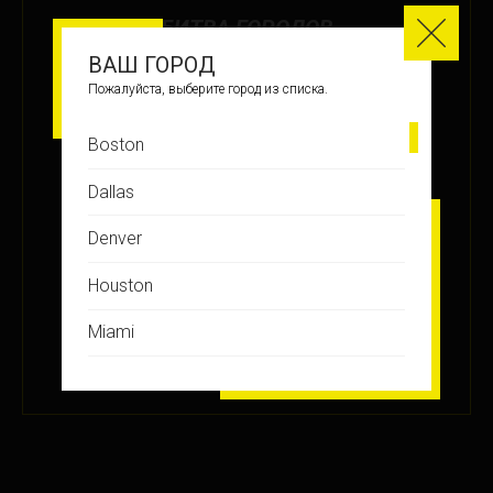
БИТВА ГОРОДОВ
ВАШ ГОРОД
МЕСТО
Пожалуйста, выберите город из списка.
30
Boston
ЗАРАБОТАНО БАЛЛОВ
Dallas
+23.5
Denver
Houston
ПОДРОБНЕЕ
Miami
2 МАР 2023
Montreal
New Jersey
New York