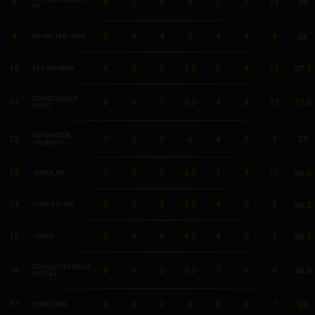
39
8
6
5
6
6
2
3
11
NY
38
9
8
4
4
5
4
4
9
НЕЧИСТАЯ СИЛА
37.5
10
6
5
0
5.5
5
4
12
БЕЗ ПАНИКИ
ГЕНИАЛЬНЫЙ
37.5
11
8
6
1
3.5
4
3
12
ОТВЕТ
SUPERNOVA
37
12
7
5
3
6
4
3
9
ORLANDO
36.5
13
7
5
5
4.5
1
4
10
JOKER_NY
36.5
14
8
5
3
5.5
4
5
6
ОЧКОВОЧКО
36.5
15
8
4
6
4.5
4
5
5
JOKER
ПРОЩЕ ПАРЕНОЙ
36.5
16
8
6
3
3.5
7
5
4
ПЕППЫ
35
17
6
4
2
6
8
2
7
СИЛА ТЕЛА