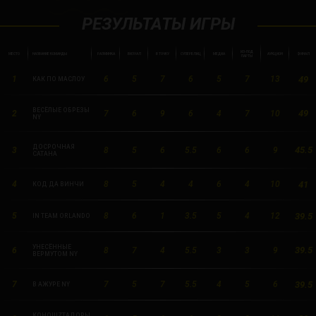
РЕЗУЛЬТАТЫ ИГРЫ
ИЗ-ПОД
МЕСТО
НАЗВАНИЕ КОМАНДЫ
РАЗМИНКА
ВИЗУАЛ
В ТОЧКУ
СУПЕРБЛИЦ
МЕДИА
АУКЦИОН
ФИНАЛ
ПАРТЫ
49
1
6
5
7
6
5
7
13
КАК ПО МАСЛОУ
ВЕСЁЛЫЕ ОБРЕЗЫ
49
2
7
6
9
6
4
7
10
NY
ДОСРОЧНАЯ
45.5
3
8
5
6
5.5
6
6
9
САТАНА
41
4
8
5
4
4
6
4
10
КОД ДА ВИНЧИ
39.5
5
8
6
1
3.5
5
4
12
IN TEAM ORLANDO
УНЕСЁННЫЕ
39.5
6
8
7
4
5.5
3
3
9
ВЕРМУТОМ NY
39.5
7
7
5
7
5.5
4
5
6
В АЖУРЕ NY
КОНQUIZТАДОРЫ