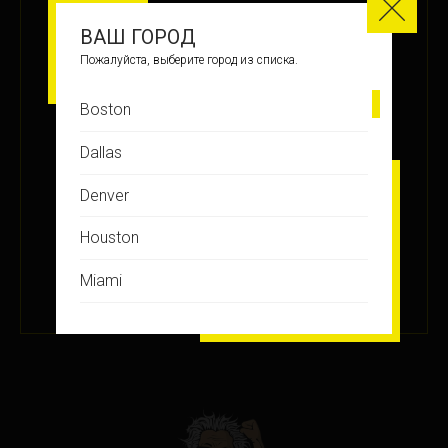
МЕСТО
ВАШ ГОРОД
7
Пожалуйста, выберите город из списка.
Boston
ЗАРАБОТАНО БАЛЛОВ
Dallas
+32.5
Denver
Houston
ПОДРОБНЕЕ
Miami
12 ИЮЛ 2018
Montreal
New Jersey
New York