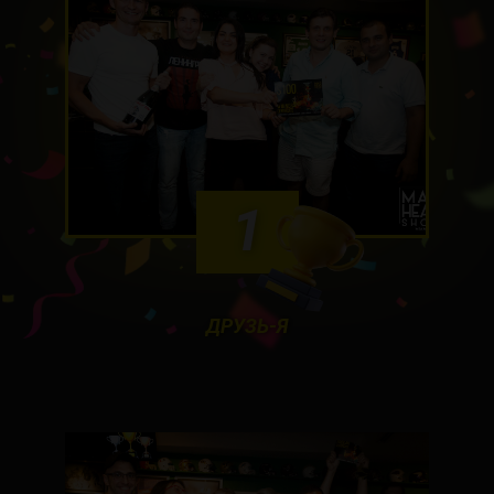
1
ДРУЗЬ-Я