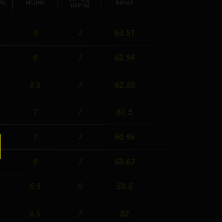
ИЦ
МЕДИА
ФИНАЛ
ПАРТЫ
63.51
9
7
62.94
8
7
62.35
8.5
7
61.5
7
7
60.96
7
7
53.63
8
7
53.5
6.5
6
52
6.5
7