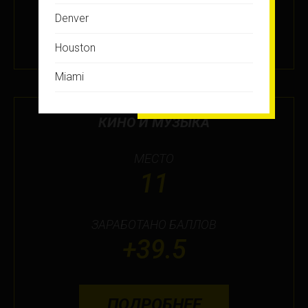
ПОДРОБНЕЕ
Denver
4 МАР 2026
Houston
Miami
Montreal
КИНО И МУЗЫКА
New Jersey
МЕСТО
New York
11
Orlando
Ottawa
ЗАРАБОТАНО БАЛЛОВ
+39.5
Toronto
Не нашли свой город?
ПОДРОБНЕЕ