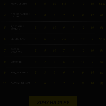
61.5
New York
3
6
6
10
6.5
7
10
16
МЫ СО СВОИМ
Orlando
ПРОЩЕ ПАРЕНОЙ
61
4
6
8
8
7
7
8
17
ПЕППЫ
Ottawa
ДОЕДАЕМ И
56
5
5
8
10
6
7
10
10
УХОДИМ
Toronto
55.5
6
6
6
9
7.5
8
10
9
ЕЩЁ НЕ ВЕЧЕР
Не нашли свой город?
ЗВЕЗДЫ
54
7
5
5
10
7
7
10
10
СОШЛИСЬ
54
8
8
7
8
5
6
11
9
ЭЙФОРИЯ
53
9
5
3
9
6
7
9
14
КОД ДА ВИНЧИ
52
10
5
6
8
7
7
9
10
ЗАВТРАК ТУРИСТА
ХОЧУ НА ИГРУ