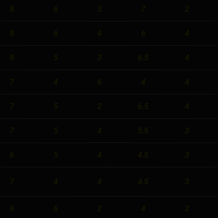
8
6
5
7
2
New York
Orlando
8
6
4
6
4
Ottawa
8
5
3
6.5
4
Toronto
7
4
6
4
4
Не нашли свой город?
7
5
2
6.5
4
7
5
4
5.5
3
6
5
4
4.5
3
7
4
4
4.5
3
6
6
2
4
2