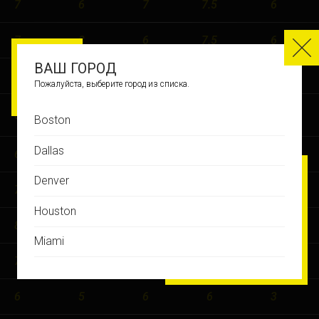
7
6
7
7.5
6
7
8
6
7.5
6
ВАШ ГОРОД
8
6
6
7.5
6
Пожалуйста, выберите город из списка.
8
7
6
7
6
Boston
Dallas
6
7
4
7.5
5
Denver
7
6
5
7
3
Houston
8
6
5
6.5
5
Miami
7
5
7
7.5
5
Montreal
6
5
6
6
3
New Jersey