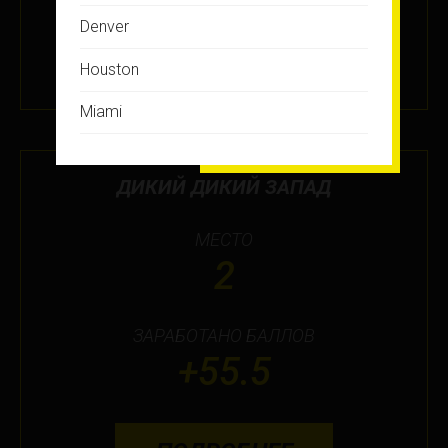
ПОДРОБНЕЕ
Denver
Houston
3 ДЕК 2025
Miami
Montreal
ДИКИЙ ДИКИЙ ЗАПАД
New Jersey
МЕСТО
New York
2
Orlando
Ottawa
ЗАРАБОТАНО БАЛЛОВ
+55.5
Toronto
Не нашли свой город?