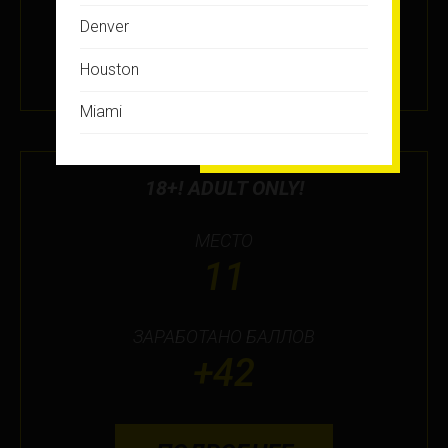
ПОДРОБНЕЕ
Denver
Houston
8 ИЮН 2022
Miami
Montreal
18+! ADULT ONLY!
New Jersey
New York
МЕСТО
11
Orlando
Ottawa
ЗАРАБОТАНО БАЛЛОВ
+42
Toronto
Не нашли свой город?