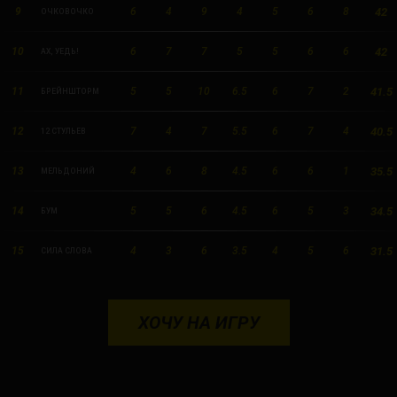
42
9
6
4
9
4
5
6
8
ОЧКОВОЧКО
42
10
6
7
7
5
5
6
6
АХ, УЕДЬ!
41.5
11
5
5
10
6.5
6
7
2
БРЕЙНШТОРМ
40.5
12
7
4
7
5.5
6
7
4
12 СТУЛЬЕВ
35.5
13
4
6
8
4.5
6
6
1
МЕЛЬДОНИЙ
34.5
14
5
5
6
4.5
6
5
3
БУМ
31.5
15
4
3
6
3.5
4
5
6
СИЛА СЛОВА
ХОЧУ НА ИГРУ