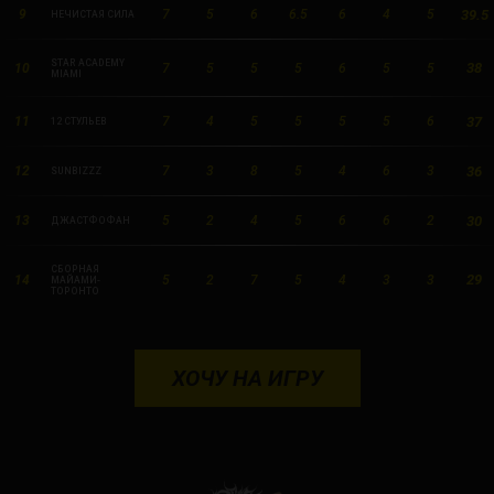
39.5
9
7
5
6
6.5
6
4
5
НЕЧИСТАЯ СИЛА
STAR ACADEMY
38
10
7
5
5
5
6
5
5
MIAMI
37
11
7
4
5
5
5
5
6
12 СТУЛЬЕВ
36
12
7
3
8
5
4
6
3
SUNBIZZZ
30
13
5
2
4
5
6
6
2
ДЖАСТФОФАН
СБОРНАЯ
29
14
5
2
7
5
4
3
3
МАЙАМИ-
ТОРОНТО
ХОЧУ НА ИГРУ