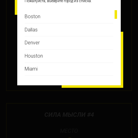
Пожалуйста, выберите город из списка.
4
Boston
ЗАРАБОТАНО БАЛЛОВ
Dallas
+30.5
Denver
Houston
ПОДРОБНЕЕ
Miami
26 ИЮЛ 2018
Montreal
New Jersey
New York
СИЛА МЫСЛИ #4
Orlando
МЕСТО
Ottawa