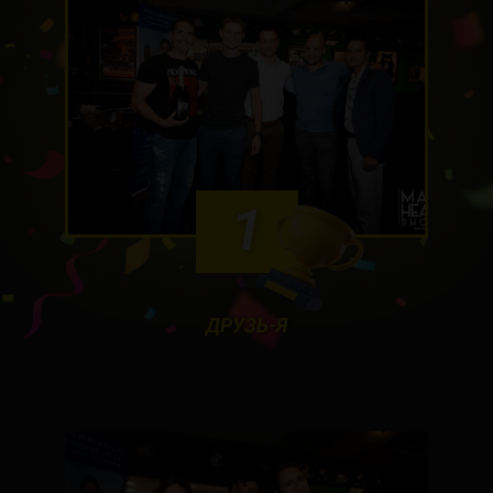
1
ДРУЗЬ-Я