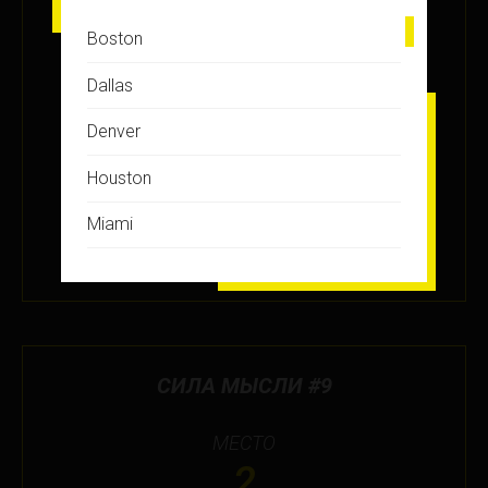
10
Boston
ЗАРАБОТАНО БАЛЛОВ
Dallas
+22.5
Denver
Houston
ПОДРОБНЕЕ
Miami
18 СЕН 2018
Montreal
New Jersey
New York
СИЛА МЫСЛИ #9
Orlando
МЕСТО
Ottawa
2