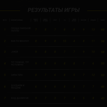
РЕЗУЛЬТАТЫ ИГРЫ
ВОКРУГ
КИНО И
ГАРРИ
МЕСТО
НАЗВАНИЕ КОМАНДЫ
СПОРТ
18+
НА КУХНЕ
АУКЦИОН
ФИНАЛ
СВЕТА
МУЗЫКА
ПОТТЕР
ПРОЩЕ ПАРЕНОЙ
60
1
7
8
7
8
8
9
13
ПЕППЫ
58
2
8
9
8
10
4
8
11
КАК ПО МАСЛОУ
58
3
9
8
8
7
7
9
10
JOKER
ТУТ ПОМНЮ, ТУТ
55
4
9
8
9
8
8
7
6
НЕ ПОМНЮ
53
5
8
7
6
8
5
7
12
СИЛА ТЕЛА
ДОЕДАЕМ И
46
6
6
9
6
8
3
7
7
УХОДИМ
43
7
9
7
3
7
4
5
8
КОД ДА ВИНЧИ