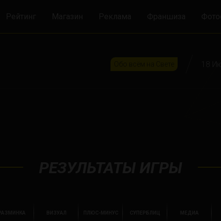
Рейтинг
Магазин
Реклама
Франшиза
Фото
18 И
Обо всём на Свете
РЕЗУЛЬТАТЫ ИГРЫ
РАЗМИНКА
ВИЗУАЛ
ПЛЮС-МИНУС
СУПЕРБЛИЦ
МЕДИА