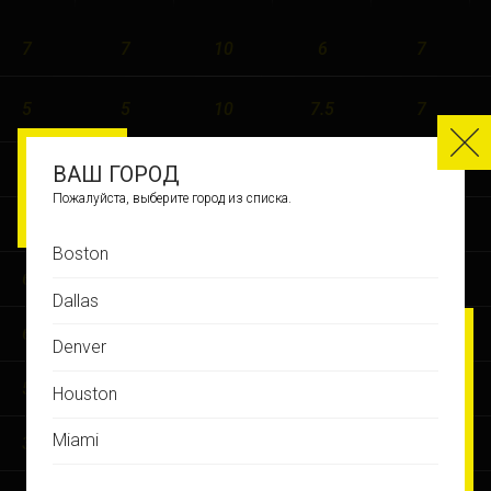
7
7
10
6
7
5
5
10
7.5
7
5
7
10
7
6
ВАШ ГОРОД
Пожалуйста, выберите город из списка.
7
6
7
7
6
Boston
6
8
6
7.5
4
Dallas
6
4
7
7
3
Denver
5
5
6
6.5
2
Houston
Miami
3
5
5
6
3
Montreal