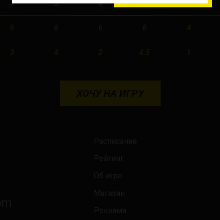
5
5
4
5.5
6
New Jersey
6
6
6
6
4
New York
3
4
2
4.5
1
Orlando
Ottawa
ХОЧУ НА ИГРУ
Toronto
Не нашли свой город?
Расписание
Рейтинг
Об игре
Магазин
om
Реклама